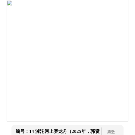
编号：14
滹沱河上赛龙舟（2025年，郭贤
票数