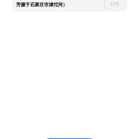
1175
芳摄于石家庄市滹沱河）