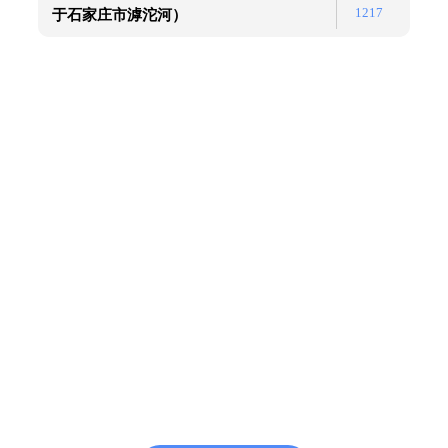
1217
于石家庄市滹沱河）