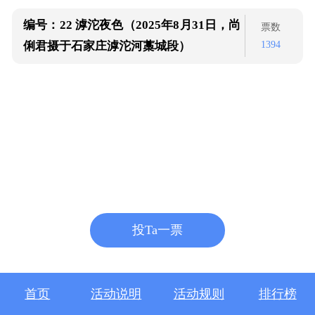
编号：22
滹沱夜色（2025年8月31日，尚
票数
1394
俐君摄于石家庄滹沱河藁城段）
投Ta一票
首页
活动说明
活动规则
排行榜