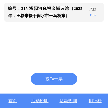
编号：315
滏阳河庇福金域蓝湾（2025
票数
1187
年，王羲来摄于衡水市干马桥东）
投Ta一票
首页
活动说明
活动规则
排行榜