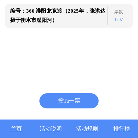
编号：366
滏阳龙竞渡（2025年，张洪达
票数
1707
摄于衡水市滏阳河）
投Ta一票
首页
活动说明
活动规则
排行榜